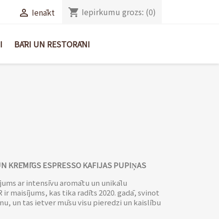
Iepirkumu grozs:
(0)
shopping_cart
Ienākt

I
BĀRI UN RESTORĀNI
 UN KRĒMĪGS ESPRESSO KAFIJAS PUPIŅAS
ījums ar intensīvu aromātu un unikālu
 maisījums, kas tika radīts 2020. gadā, svinot
nu, un tas ietver mūsu visu pieredzi un kaislību