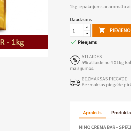
1kg iepakojums ar aromāta ai
Daudzums
PIEVIEN


Pieejams
ATLAIDES
5% atlaide no 4 X1kg ka
maisījumos.
BEZMAKSAS PIEGĀDE
Bezmaksas piegāde pir
Apraksts
Produkta
NINO CREMA BAR - SPĒC