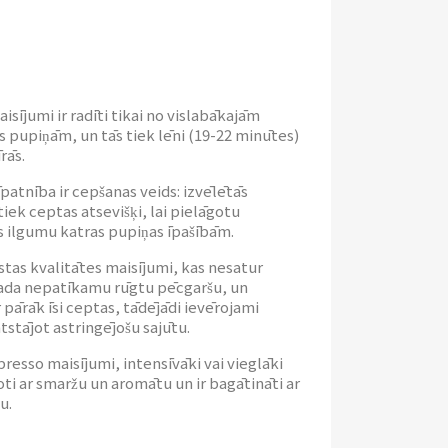
isījumi ir radīti tikai no vislabākajām
s pupiņām, un tās tiek lēni (19-22 minūtes)
rās.
īpatnība ir cepšanas veids: izvēlētās
 tiek ceptas atsevišķi, lai pielāgotu
 ilgumu katras pupiņas īpašībām.
gstas kvalitātes maisījumi, kas nesatur
rada nepatīkamu rūgtu pēcgaršu, un
r pārāk īsi ceptas, tādējādi ievērojami
tstājot astringējošu sajūtu.
presso maisījumi, intensīvāki vai vieglāki
oti ar smaržu un aromātu un ir bagātināti ar
u.