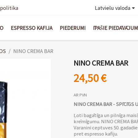
politika
Latviešu valoda

BO
ESPRESSO KAFIJA
PIEDERUMI
ĪPAŠIE PIEDĀVĀJUM
ŅOS
NINO CREMA BAR
NINO CREMA BAR
24,50 €
AR PVN
NINO CREMA BAR - SPĪCĪGS
Ļoti bagātīga un pilnīga mais
krēmīgumu. NINO CREMA BAR ir
Varanini ceptuves 50. gadadie
pret espresso kafiju.