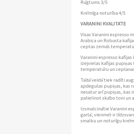
Rūgtums 3/5
Krēmīga noturība 4/5
VARANINI KVALITĀTE
Visas Varanini espresso ma
Arabica un Robusta kafija
ceptas zemās temperatū
Varanini espresso kafijas 
izejvielas kafijas pupiņas
temperatūru un cepšanas
Tādā veidā tiek radīti au
apdegušas pupiņas, kas 
nesatur arī pupiņas, kas i
palielinot skābo toni un a
Izsmalcinātie Varanini es
garšā, vienmēr ir līdzsvar
smalku un noturīgu krēm