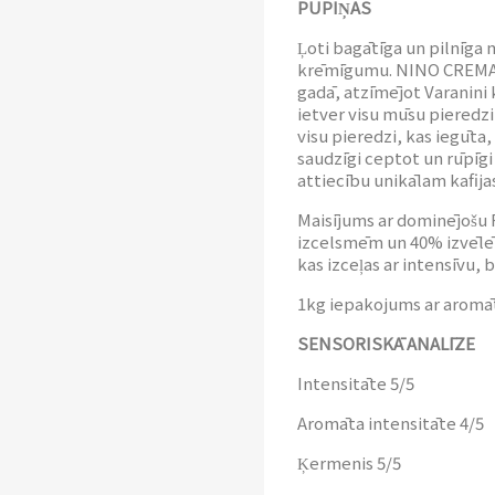
PUPIŅAS
Ļoti bagātīga un pilnīga 
krēmīgumu. NINO CREMA BA
gadā, atzīmējot Varanini 
ietver visu mūsu pieredzi 
visu pieredzi, kas iegūta,
saudzīgi ceptot un rūpīgi
attiecību unikālam kafij
Maisījums ar dominējošu 
izcelsmēm un 40% izvēlēta
kas izceļas ar intensīvu,
1kg iepakojums ar aromāt
SENSORISKĀ ANALĪZE
Intensitāte 5/5
Aromāta intensitāte 4/5
Ķermenis 5/5