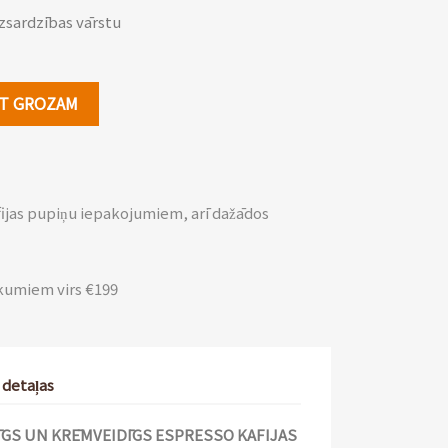
zsardzības vārstu
OT GROZAM
fijas pupiņu iepakojumiem, arī dažādos
kumiem virs €199
 detaļas
ĪGS UN KRĒMVEIDĪGS ESPRESSO KAFIJAS