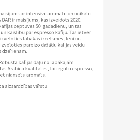
maisījums ar intensīvu aromātu un unikālu
R ir maisījums, kas izveidots 2020.
kafijas ceptuves 50. gadadienu, un tas
un kaislību par espresso kafiju. Tas ietver
 izvēloties labākās izcelsmes, lēni un
 izvēloties pareizo dažādu kafijas veidu
as dzērienam.
Robusta kafijas daļu no labākajām
s Arabica kvalitātes, lai iegūtu espresso,
 bet niansētu aromātu.
a aizsardzības vārstu