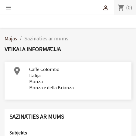
(0)
shopping_cart


Mājas
Sazināties ar mums
VEIKALA INFORMĀCIJA

Caffè Colombo
Itālija
Monza
Monza e della Brianza
SAZINĀTIES AR MUMS
Subjekts