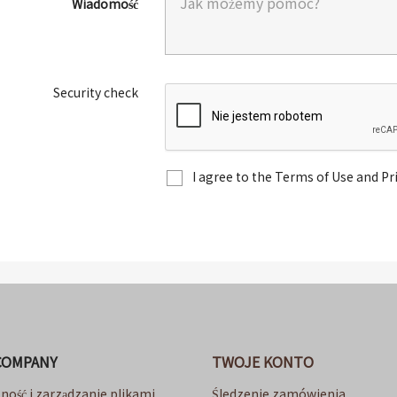
Wiadomość
Security check
I agree to the Terms of Use and Pr
COMPANY
TWOJE KONTO
ność i zarządzanie plikami
Śledzenie zamówienia