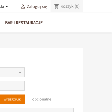
Koszyk
(0)
shopping_cart
ski
Zaloguj się


BAR I RESTAURACJE
opcjonalne
WYBIERZ PLIK