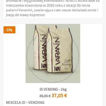
aromacie i wyjątkowej kremowości. NINO CREMA BAR to
mieszanka stworzona w 2020 roku z okazji 50-lecia
palarni Varanini, zawierająca całe nasze doświadczenie i
pasję do kawy espresso.
Opakowanie 1kg z zaworem chroniącym przed
aromatem
-5%
ID VENDING - 2kg
37,05 €
39,00 €
MISCELA ID - VENDING