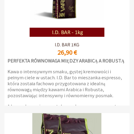
I.D. BAR 1KG
26,90 €
PERFEKTA RÓWNOWAGA MIĘDZY ARABICĄ A ROBUSTĄ
Kawa o intensywnym smaku, gęstej kremowości i
pełnym ciele w ustach. I.D. Bar to mieszanka espresso,
która została fachowo przygotowana z idealną
równowagą między kawami Arabica i Robusta,
pozostawiając intensywny i równomierny posmak.
1 kg opakowanie z wentylem ochronnym na aromat