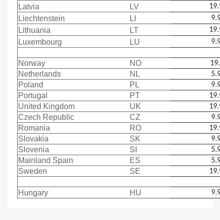
Latvia
LV
19.
Liechtenstein
LI
9.
Lithuania
LT
19.
Luxembourg
LU
9.
Norway
NO
19
Netherlands
NL
5.
Poland
PL
9.
Portugal
PT
19.
United Kingdom
UK
19.
Czech Republic
CZ
9.
Romania
RO
19.
Slovakia
SK
9.
Slovenia
SI
5.
Mainland Spain
ES
5.
Sweden
SE
19.
Hungary
HU
9.