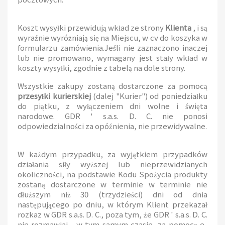
Koszt wysyłki przewidują wkład ze strony
Klienta
, i są
wyraźnie wyróżniają się na Miejscu, w cv do koszyka w
formularzu zamówienia.Jeśli nie zaznaczono inaczej
lub nie promowano, wymagany jest stały wkład w
koszty wysyłki, zgodnie z tabelą na dole strony.
Wszystkie zakupy zostaną dostarczone za pomocą
przesyłki kurierskiej
(dalej "Kurier") od poniedziałku
do piątku, z wyłączeniem dni wolne i święta
narodowe. GDR ' s.a.s. D. C. nie ponosi
odpowiedzialności za opóźnienia, nie przewidywalne.
W każdym przypadku, za wyjątkiem przypadków
działania siły wyższej lub nieprzewidzianych
okoliczności, na podstawie Kodu Spożycia produkty
zostaną dostarczone w terminie w terminie nie
dłuższym niż 30 (trzydzieści) dni od dnia
następującego po dniu, w którym Klient przekazał
rozkaz w GDR s.a.s. D. C., poza tym, że GDR ' s.a.s. D. C.
nie rozmawiaj - w tym samym czasie, za pomocą e-