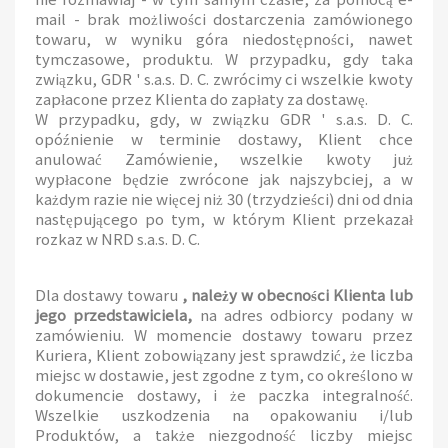
mail - brak możliwości dostarczenia zamówionego
towaru, w wyniku góra niedostępności, nawet
tymczasowe, produktu. W przypadku, gdy taka
związku, GDR ' s.a.s. D. C. zwrócimy ci wszelkie kwoty
zapłacone przez Klienta do zapłaty za dostawę.
W przypadku, gdy, w związku GDR ' s.a.s. D. C.
opóźnienie w terminie dostawy, Klient chce
anulować Zamówienie, wszelkie kwoty już
wypłacone będzie zwrócone jak najszybciej, a w
każdym razie nie więcej niż 30 (trzydzieści) dni od dnia
następującego po tym, w którym Klient przekazał
rozkaz w NRD s.a.s. D. C.
Dla dostawy towaru
, należy w obecności Klienta lub
jego przedstawiciela,
na adres odbiorcy podany w
zamówieniu. W momencie dostawy towaru przez
Kuriera, Klient zobowiązany jest sprawdzić, że liczba
miejsc w dostawie, jest zgodne z tym, co określono w
dokumencie dostawy, i że paczka integralność.
Wszelkie uszkodzenia na opakowaniu i/lub
Produktów, a także niezgodność liczby miejsc