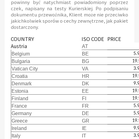
powinny być natychmiast powiadomiony poprzez
czek, napisany na testy Kurierskiej. Po podpisaniu
dokumentu przewoźnika, Klient może nie przeciwko
jakichkolwiek sporów o cechy zewnętrzne, jak pakiet
dostarczony.
COUNTRY
ISO CODE
PRICE
Austria
AT
Belgium
BE
5.
Bulgaria
BG
19.
Vatican City
VA
3.
Croatia
HR
19.
Denmark
DK
9.
Estonia
EE
19.
Finland
FI
19.
France
FR
5.
Germany
DE
5.
Greece
GR
19.
Ireland
IE
9.
Italy
IT
3.