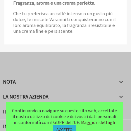
Fragranza, aroma e una crema perfetta.
Che tu preferisca un caffè intenso o un gusto più
dolce, le miscele Varanini ti conquisteranno con il
loro aroma equilibrato, la fragranza irresistibile e
una crema fine e persistente.
NOTA

LA NOSTRA AZIENDA

Continuando a navigare su questo sito web, accettate
Continuando a navigare su questo sito web, accettate
IL TUO ACCOUNT

il nostro utilizzo dei cookie e dei vostri dati personali
il nostro utilizzo dei cookie e dei vostri dati personali
in conformità con il GDPR dell'UE.
in conformità con il GDPR dell'UE.
Maggiori dettagli
Maggiori dettagli
INFORMAZIONI NEGOZIO
keyboard_arrow_down
ACCETTO
ACCETTO