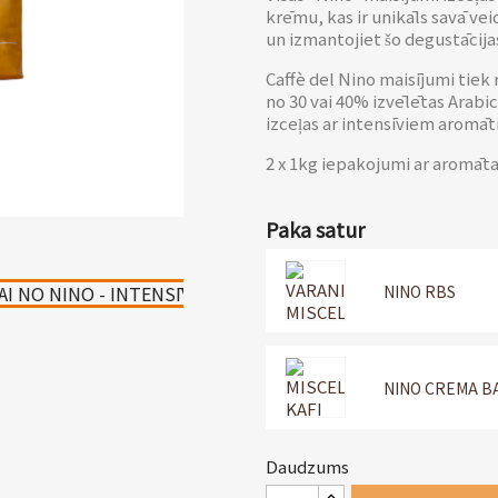
krēmu, kas ir unikāls savā vei
un izmantojiet šo degustācij
Caffè del Nino maisījumi tiek
no 30 vai 40% izvēlētas Arabic
izceļas ar intensīviem aromāti
2 x 1kg iepakojumi ar aromāta
Paka satur
NINO RBS
NINO CREMA B
Daudzums