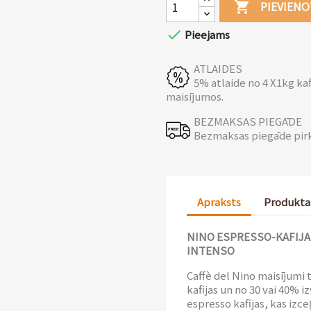
PIEVIEN


Pieejams
ATLAIDES
5% atlaide no 4 X1kg ka
maisījumos.
BEZMAKSAS PIEGĀDE
Bezmaksas piegāde pir
Apraksts
Produkta
NINO ESPRESSO-KAFIJA
INTENSO
Caffè del Nino maisījumi 
kafijas un no 30 vai 40% i
espresso kafijas, kas izce