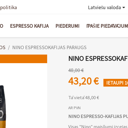
politika
Latviešu valoda

BO
ESPRESSO KAFIJA
PIEDERUMI
ĪPAŠIE PIEDĀVĀJUM
ŅOS
NINO ESPRESSOKAFIJAS PARAUGS
NINO ESPRESSOKAF
48,00 €
43,20 €
IETAUPI 
Tā vietā 48,00 €
AR PVN
NINO ESPRESSO-KAFIJAS P
Visas "Nino" maisījumi izceļas