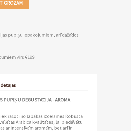
OT GROZAM
fijas pupiņu iepakojumiem, arī dažādos
kumiem virs €199
 detaļas
S PUPIŅU DEGUSTĀCIJA - AROMA
tiek ražoti no labākas izcelsmes Robusta
zvēlētas Arabica kvalitātes, lai piedāvātu
ļas ar intensīvām aromām, bet arī ir