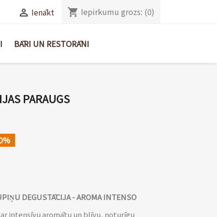
Iepirkumu grozs:
(0)
shopping_cart
Ienākt

I
BĀRI UN RESTORĀNI
IJAS PARAUGS
10%
UPIŅU DEGUSTĀCIJA - AROMA INTENSO
 ar intensīvu aromātu un blīvu, noturīgu