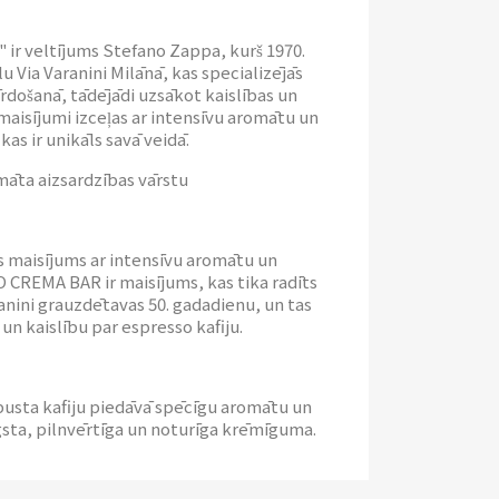
 ir veltījums Stefano Zappa, kurš 1970.
u Via Varanini Milānā, kas specializējās
rdošanā, tādējādi uzsākot kaislības un
 maisījumi izceļas ar intensīvu aromātu un
as ir unikāls savā veidā.
māta aizsardzības vārstu
s maisījums ar intensīvu aromātu un
CREMA BAR ir maisījums, kas tika radīts
anini grauzdētavas 50. gadadienu, un tas
un kaislību par espresso kafiju.
busta kafiju piedāvā spēcīgu aromātu un
ugsta, pilnvērtīga un noturīga krēmīguma.