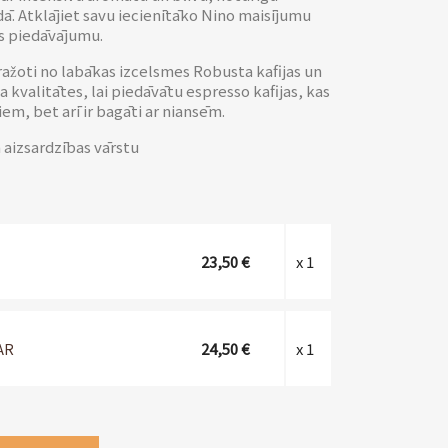
dā. Atklājiet savu iecienītāko Nino maisījumu
as piedāvājumu.
 ražoti no labākas izcelsmes Robusta kafijas un
a kvalitātes, lai piedāvātu espresso kafijas, kas
em, bet arī ir bagāti ar niansēm.
 aizsardzības vārstu
23,50 €
x 1
24,50 €
x 1
AR