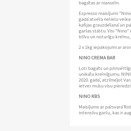
bagātas ar niansēm.
Espresso maisījumi "Nino"
gadā atvēra nelielu veikal
kafijas grauzdēšanā un pā
garšas stāstu. Visi "Nino"
blīvu un noturīgu krēmu, k
2 x 1kg iepakojumi ar aro
NINO CREMA BAR
Ļoti bagāts un pilnvērtīg
unikālu krēmīgumu. NINO 
2020. gadā, atzīmējot Var
ietver mūsu visu pieredzi 
NINO RBS
Maisījums ar pārsvarā Ro
intensīvu garšu, kas ir a