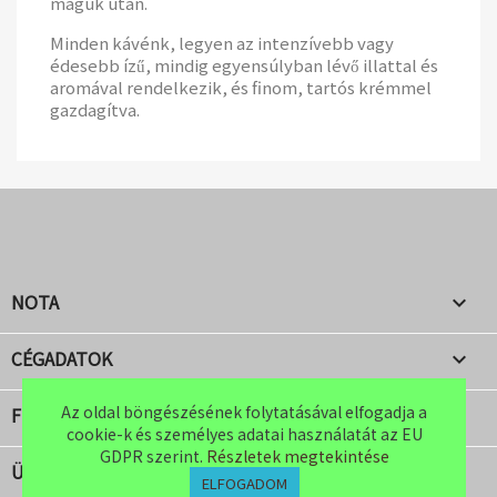
maguk után.
Minden kávénk, legyen az intenzívebb vagy
édesebb ízű, mindig egyensúlyban lévő illattal és
aromával rendelkezik, és finom, tartós krémmel
gazdagítva.
NOTA

CÉGADATOK

Az oldal böngészésének folytatásával elfogadja a
Az oldal böngészésének folytatásával elfogadja a
FIÓKOD

cookie-k és személyes adatai használatát az EU
cookie-k és személyes adatai használatát az EU
GDPR szerint.
GDPR szerint.
Részletek megtekintése
Részletek megtekintése
ÜZLET INFORMÁCIÓ
keyboard_arrow_down
ELFOGADOM
ELFOGADOM