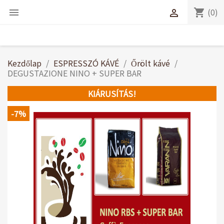
(0)
shopping_cart


Kezdőlap
ESPRESSZÓ KÁVÉ
Őrölt kávé
DEGUSTAZIONE NINO + SUPER BAR
KIÁRUSÍTÁS!
-7%