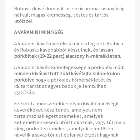
Robusta kávé dominál: intenzív aroma savanyúság
nélkül, magas krémesség, testes és tartós
utóízzel.
A VARANINI MINŐSÉG
A Varanini kávékeverékek mind a legjobb Arabica
és Robusta kávébabból készülnek, és
lassan
pörköltek (19-22 perc) alacsony hőmérsékleten.
A Varanini kávék különlegessége a pörkölési mód:
minden kiválasztott zöld kávéfajta külön-külön
pörkölve
hogy a pörkölés hőmérsékletét és
időtartamát az egyes babok jellemzőihez
igazítsák.
Ezekkel a módszerekkel olyan kiváló minőségű
keverékeket készítenek, amelyek nem
tartalmaznak égett szemeket, amelyek
kellemetlen keserű utóízt okoznak, vagy túl rövid
ideig pörkölt szemeket, amelyek jelentősen
növelik a savas tónust és fanyar érzést hagynak