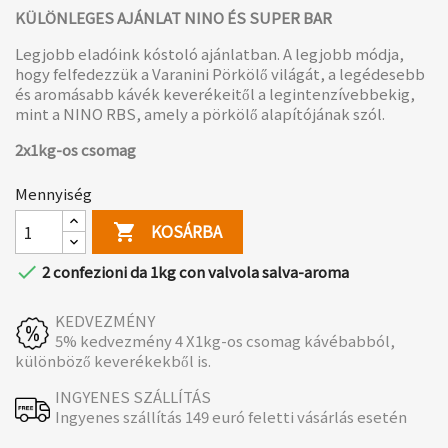
KÜLÖNLEGES AJÁNLAT NINO ÉS SUPER BAR
Legjobb eladóink kóstoló ajánlatban. A legjobb módja,
hogy felfedezzük a Varanini Pörkölő világát, a legédesebb
és aromásabb kávék keverékeitől a legintenzívebbekig,
mint a NINO RBS, amely a pörkölő alapítójának szól.
2x1kg-os csomag
Mennyiség
KOSÁRBA


2 confezioni da 1kg con valvola salva-aroma
KEDVEZMÉNY
5% kedvezmény 4 X1kg-os csomag kávébabból,
különböző keverékekből is.
INGYENES SZÁLLÍTÁS
Ingyenes szállítás 149 euró feletti vásárlás esetén