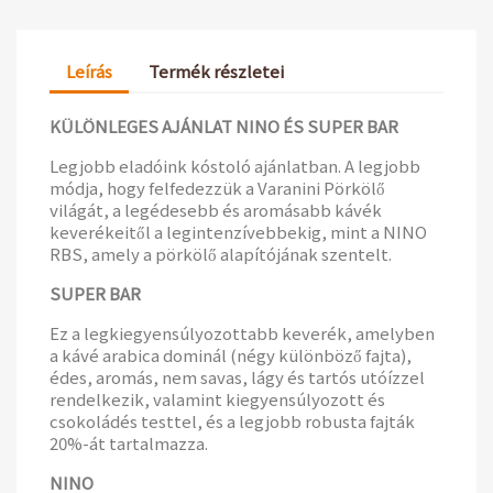
Leírás
Termék részletei
KÜLÖNLEGES AJÁNLAT NINO ÉS SUPER BAR
Legjobb eladóink kóstoló ajánlatban. A legjobb
módja, hogy felfedezzük a Varanini Pörkölő
világát, a legédesebb és aromásabb kávék
keverékeitől a legintenzívebbekig, mint a NINO
RBS, amely a pörkölő alapítójának szentelt.
SUPER BAR
Ez a legkiegyensúlyozottabb keverék, amelyben
a kávé arabica dominál (négy különböző fajta),
édes, aromás, nem savas, lágy és tartós utóízzel
rendelkezik, valamint kiegyensúlyozott és
csokoládés testtel, és a legjobb robusta fajták
20%-át tartalmazza.
NINO