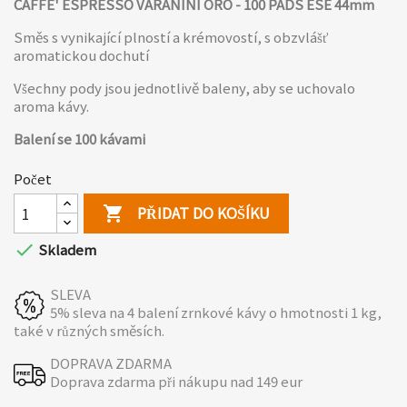
CAFFE' ESPRESSO VARANINI ORO -
100 PADS ESE 44mm
Směs s vynikající plností a krémovostí, s obzvlášť
aromatickou dochutí
Všechny pody jsou jednotlivě baleny, aby se uchovalo
aroma kávy.
Balení se 100 kávami
Počet
PŘIDAT DO KOŠÍKU


Skladem
SLEVA
5% sleva na 4 balení zrnkové kávy o hmotnosti 1 kg,
také v různých směsích.
DOPRAVA ZDARMA
Doprava zdarma při nákupu nad 149 eur