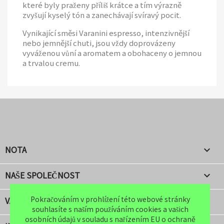
které byly praženy příliš krátce a tím výrazně
zvyšují kyselý tón a zanechávají svíravý pocit.
Vynikající směsi Varanini espresso, intenzivnější
nebo jemnější chuti, jsou vždy doprovázeny
vyváženou vůní a aromatem a obohaceny o jemnou
a trvalou cremu.
NOTA

NAŠE SPOLEČNOST

Pokračováním v prohlížení této webové stránky
Pokračováním v prohlížení této webové stránky
VÁŠ ÚČET

souhlasíte s naším používáním cookies a vašich
souhlasíte s naším používáním cookies a vašich
osobních údajů v souladu s nařízením EU o ochraně
osobních údajů v souladu s nařízením EU o ochraně