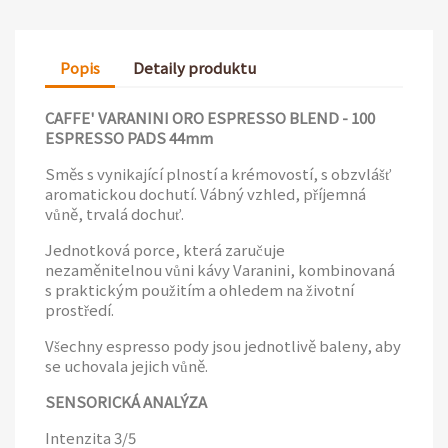
Popis
Detaily produktu
CAFFE' VARANINI ORO ESPRESSO BLEND - 100
ESPRESSO PADS 44mm
Směs s vynikající plností a krémovostí, s obzvlášť
aromatickou dochutí. Vábný vzhled, příjemná
vůně, trvalá dochuť.
Jednotková porce, která zaručuje
nezaměnitelnou vůni kávy Varanini, kombinovaná
s praktickým použitím a ohledem na životní
prostředí.
Všechny espresso pody jsou jednotlivě baleny, aby
se uchovala jejich vůně.
SENSORICKÁ ANALÝZA
Intenzita 3/5