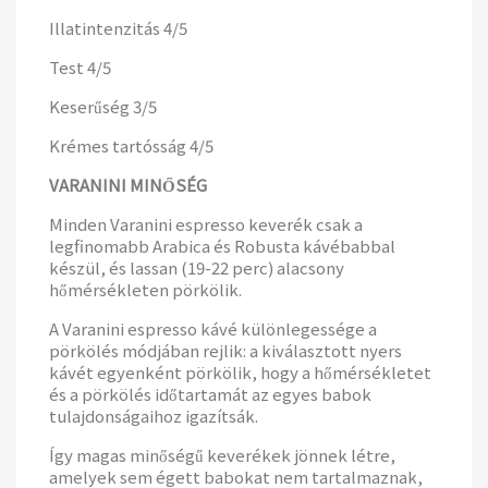
Illatintenzitás 4/5
Test 4/5
Keserűség 3/5
Krémes tartósság 4/5
VARANINI MINŐSÉG
Minden Varanini espresso keverék csak a
legfinomabb Arabica és Robusta kávébabbal
készül, és lassan (19-22 perc) alacsony
hőmérsékleten pörkölik.
A Varanini espresso kávé különlegessége a
pörkölés módjában rejlik: a kiválasztott nyers
kávét egyenként pörkölik, hogy a hőmérsékletet
és a pörkölés időtartamát az egyes babok
tulajdonságaihoz igazítsák.
Így magas minőségű keverékek jönnek létre,
amelyek sem égett babokat nem tartalmaznak,