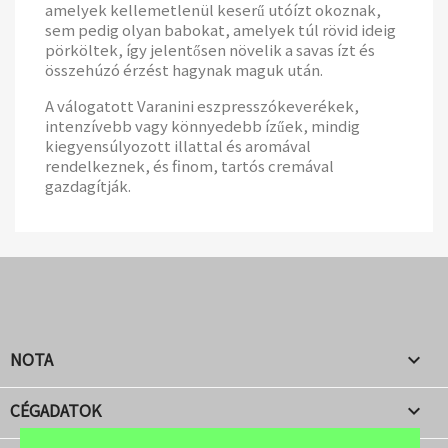
amelyek kellemetlenül keserű utóízt okoznak,
sem pedig olyan babokat, amelyek túl rövid ideig
pörköltek, így jelentősen növelik a savas ízt és
összehúzó érzést hagynak maguk után.
A válogatott Varanini eszpresszókeverékek,
intenzívebb vagy könnyedebb ízűek, mindig
kiegyensúlyozott illattal és aromával
rendelkeznek, és finom, tartós cremával
gazdagítják.
NOTA

CÉGADATOK
