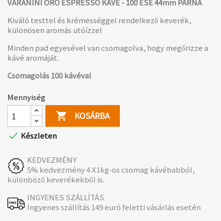
VARANINI ORO ESPRESSO KÁVÉ -
100 ESE 44mm PÁRNA
Kiváló testtel és krémességgel rendelkező keverék,
különösen aromás utóízzel
Minden pad egyesével van csomagolva, hogy megőrizze a
kávé aromáját.
Csomagolás 100 kávéval
Mennyiség
KOSÁRBA


Készleten
KEDVEZMÉNY
5% kedvezmény 4 X1kg-os csomag kávébabból,
különböző keverékekből is.
INGYENES SZÁLLÍTÁS
Ingyenes szállítás 149 euró feletti vásárlás esetén