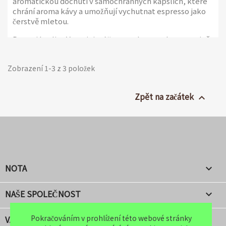
aromatickou dochutí v samochranných kapslích, které
chrání aroma kávy a umožňují vychutnat espresso jako
čerstvě mletou.
Dnes si kvalitu Varanini můžete vychutnat doma, stejně
jako v kanceláři, díky nové řadě kávy v kapslích a
podložkách, které jsou vyrobeny tak, aby dosáhly
Zobrazení 1-3 z 3 položek
maximálního aroma a jedinečné chuti, která
charakterizuje kávu Varanini řady Bar.
Zpět na začátek

6 balení po 50 samochranných kapslích
NOTA

NAŠE SPOLEČNOST

Pokračováním v prohlížení této webové stránky
VÁŠ ÚČET
