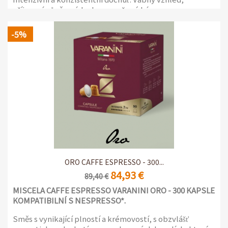
příjemná vůně s nádechem pražené kávy.
6 balení po 50 samochranných kapslích
-5%
ORO CAFFE ESPRESSO - 300...
84,93 €
89,40 €
MISCELA CAFFE ESPRESSO VARANINI ORO - 300 KAPSLE
KOMPATIBILNÍ S NESPRESSO*.
Směs s vynikající plností a krémovostí, s obzvlášť