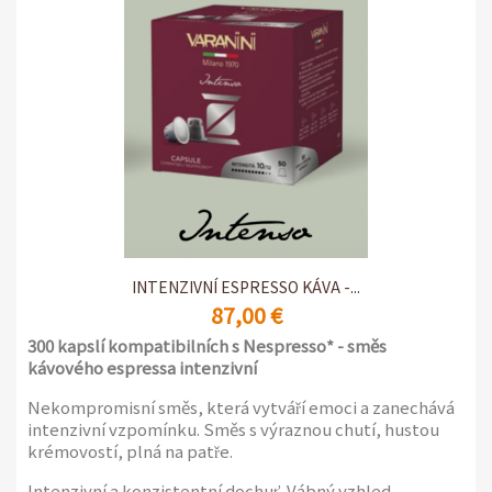
Nyní si kvalitu Varanini můžete vychutnat doma, stejně
jako v kanceláři, díky nové řadě kávových kapslí a
podložek, které jsou vyrobeny tak, aby dosáhly
maximálního aroma a jedinečné chuti, která
charakterizuje kávu Varanini řady Bar.
6 balení po 50 samochráněných kapslích
INTENZIVNÍ ESPRESSO KÁVA -...
87,00 €
300 kapslí kompatibilních s Nespresso* - směs
kávového espressa intenzivní
Nekompromisní směs, která vytváří emoci a zanechává
intenzivní vzpomínku. Směs s výraznou chutí, hustou
krémovostí, plná na patře.
Intenzivní a konzistentní dochuť. Vábný vzhled,