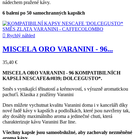
nádechem pražené kávy.
6 balení po 50 samochranných kapslích

Rychlý náhled
MISCELA ORO VARANINI - 96...
35,40 €
MISCELA ORO VARANINI - 96 KOMPATIBILNÍCH
KAPSLÍ NESCAFE&#039; DOLCEGUSTO*.
Směs s vynikající tělnatostí a krémovostí, s výrazně aromatickou
pachuťí. Klasika z pražírny Varanini
Dnes můžete vychutnat kvalitu Varanini doma i v kanceláři díky
nové řadě kávy v kapslích a podložkách, které jsou navrženy tak,
aby dosáhly maximálního aroma a jedinečné chuti, která
charakterizuje kávu Varanini Bar line.
Všechny kapsle jsou samoobslužné, aby zachovaly nezměněné
aroma kávy.