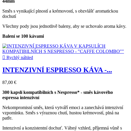
44mm
Směs s vynikající plností a krémovostí, s obzvlášť aromatickou
dochutí
Všechny pody jsou jednotlivě baleny, aby se uchovalo aroma kávy.
Balení se 100 kávami

Rychlý náhled
INTENZIVNÍ ESPRESSO KÁVA -...
87,00 €
300 kapslí kompatibilních s Nespresso* - směs kávového
espressa intenzivní
Nekompromisní směs, která vytváří emoci a zanechává intenzivní
vzpomínku. Směs s výraznou chutí, hustou krémovostí, plná na
patře.
Intenzivní a konzistentní dochuť. Vábný vzhled, příjemná vůně s