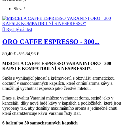
Sleva!

Rychlý náhled
ORO CAFFE ESPRESSO - 300...
89,40 €
-5%
84,93 €
MISCELA CAFFE ESPRESSO VARANINI ORO - 300
KAPSLE KOMPATIBILNÍ S NESPRESSO*.
Směs s vynikající plností a krémovostí, s obzvlášť aromatickou
dochutí v samochranných kapslích, které chrání aroma kávy a
umožňují vychutnat espresso jako čerstvě mletou.
Dnes si kvalitu Varanini můžete vychutnat doma, stejně jako v
kanceláři, díky nové řadě kávy v kapslích a podložkách, které jsou
vyrobeny tak, aby dosáhly maximálního aroma a jedinečné chuti,
která charakterizuje kávu Varanini řady Bar.
6 balení po 50 samochranných kapslích