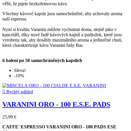
věřit, že pijete bezkofeinovou kávu
Všechny kávové kapsle jsou samochráněné, aby uchovaly aroma
naší espressa.
Nyní si kvalitu Varanini můžete vychutnat doma, stejně jako v
kanceláři, díky nové řadě kávových kapslí a podložek, které jsou
vyrobeny tak, aby dosáhly maximálního aroma a jedinečné chuti,
která charakterizuje kávu Varanini řady Bar.
6 balení po 50 samochráněných kapslích
Sleva!
-10%

Rychlý náhled
VARANINI ORO - 100 E.S.E. PADS
25,99 €
CAFFE' ESPRESSO VARANINI ORO -
100 PADS ESE