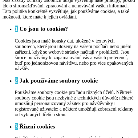
Náš Zásady ochrany osobních údajů vysvětlují naše principy, pokud
jde o shromažďování, zpracování a uchovávání vašich informací.
Tato politika konkrétně vysvětluje, jak používáme cookies, a také
možnosti, které máte k jejich ovládání.
1
Co jsou to cookies?
Cookies jsou malé kousky dat, uložené v textových
souborech, které jsou uloženy na vašem počítači nebo jiném
zařízení, když se webové stránky načítají v prohlížeči. Jsou
široce používány k 'zapamatování' vás a vašich preferencí,
buď pro jednorázovou návštěvu, nebo pro více opakovaných
návštěv
2
Jak používáme soubory cookie
Používáme soubory cookie pro řadu různých účelů. Některé
soubory cookie jsou nezbytné z technických důvodů; některé
umožňují personalizovaný zážitek pro návštěvníky i
registrované uživatele; a některé umožňují zobrazení reklamy
od vybraných třetích stran.
3
Řízení cookies