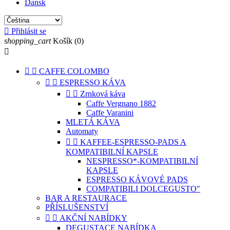
Dansk

Přihlásit se
shopping_cart
Košík
(0)



CAFFE COLOMBO


ESPRESSO KÁVA


Zrnková káva
Caffe Vergnano 1882
Caffe Varanini
MLETÁ KÁVA
Automaty


KAFFEE-ESPRESSO-PADS A
KOMPATIBILNÍ KAPSLE
NESPRESSO*-KOMPATIBILNÍ
KAPSLE
ESPRESSO KÁVOVÉ PADS
COMPATIBILI DOLCEGUSTO"
BAR A RESTAURACE
PŘÍSLUŠENSTVÍ


AKČNÍ NABÍDKY
DEGUSTACE NABÍDKA