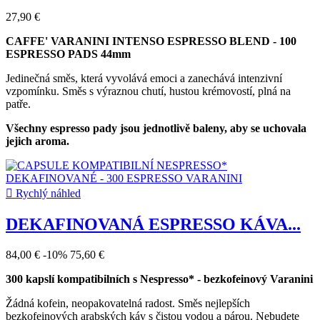
27,90 €
CAFFE' VARANINI
INTENSO
ESPRESSO BLEND - 100
ESPRESSO PADS 44mm
Jedinečná směs, která vyvolává emoci a zanechává intenzivní
vzpomínku. Směs s výraznou chutí, hustou krémovostí, plná na
patře.
Všechny espresso pady jsou jednotlivě baleny, aby se uchovala
jejich aroma.

Rychlý náhled
DEKAFINOVANÁ ESPRESSO KÁVA...
84,00 €
-10%
75,60 €
300 kapslí kompatibilních s Nespresso* - bezkofeinový Varanini
Žádná kofein, neopakovatelná radost. Směs nejlepších
bezkofeinových arabských káv s čistou vodou a párou. Nebudete