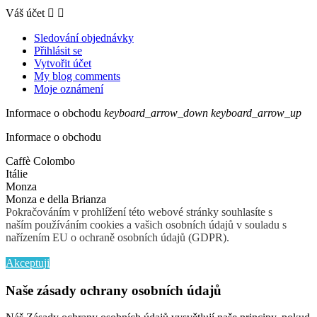
Váš účet


Sledování objednávky
Přihlásit se
Vytvořit účet
My blog comments
Moje oznámení
Informace o obchodu
keyboard_arrow_down
keyboard_arrow_up
Informace o obchodu
Caffè Colombo
Itálie
Monza
Monza e della Brianza
Pokračováním v prohlížení této webové stránky souhlasíte s
naším používáním cookies a vašich osobních údajů v souladu s
nařízením EU o ochraně osobních údajů (GDPR).
Zobrazit
více podrobností
Akceptuji
Naše zásady ochrany osobních údajů