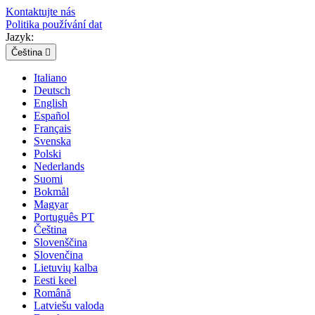
Kontaktujte nás
Politika používání dat
Jazyk:
Čeština

Italiano
Deutsch
English
Español
Français
Svenska
Polski
Nederlands
Suomi
Bokmål
Magyar
Português PT
Čeština
Slovenščina
Slovenčina
Lietuvių kalba
Eesti keel
Română
Latviešu valoda