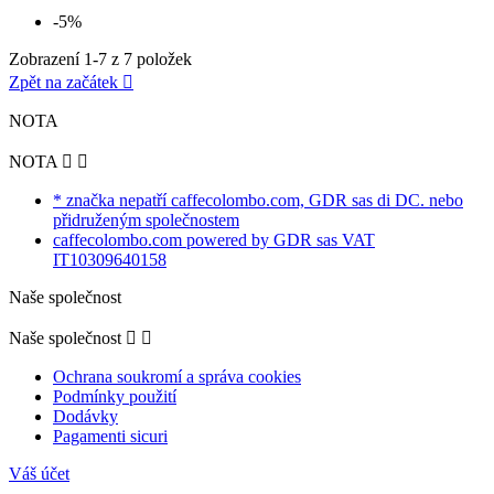
-5%
Zobrazení 1-7 z 7 položek
Zpět na začátek

NOTA
NOTA


* značka nepatří caffecolombo.com, GDR sas di DC. nebo
přidruženým společnostem
caffecolombo.com powered by GDR sas VAT
IT10309640158
Naše společnost
Naše společnost


Ochrana soukromí a správa cookies
Podmínky použití
Dodávky
Pagamenti sicuri
Váš účet