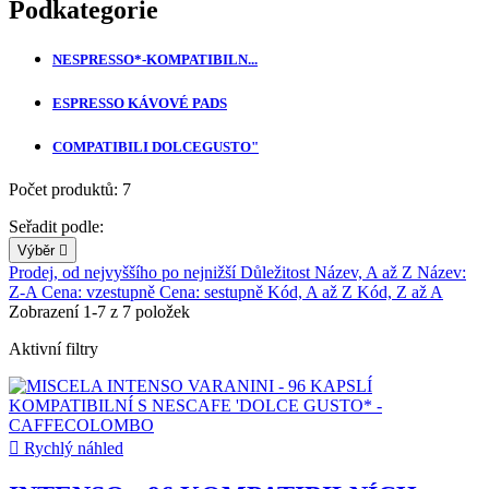
Podkategorie
NESPRESSO*-KOMPATIBILN...
ESPRESSO KÁVOVÉ PADS
COMPATIBILI DOLCEGUSTO"
Počet produktů: 7
Seřadit podle:
Výběr

Prodej, od nejvyššího po nejnižší
Důležitost
Název, A až Z
Název:
Z-A
Cena: vzestupně
Cena: sestupně
Kód, A až Z
Kód, Z až A
Zobrazení 1-7 z 7 položek
Aktivní filtry

Rychlý náhled