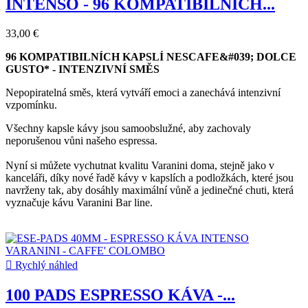
INTENSO - 96 KOMPATIBILNÍCH...
33,00 €
96 KOMPATIBILNÍCH KAPSLÍ NESCAFE&#039; DOLCE
GUSTO* - INTENZIVNÍ SMĚS
Nepopiratelná směs, která vytváří emoci a zanechává intenzivní
vzpomínku.
Všechny kapsle kávy jsou samoobslužné, aby zachovaly
neporušenou vůni našeho espressa.
Nyní si můžete vychutnat kvalitu Varanini doma, stejně jako v
kanceláři, díky nové řadě kávy v kapslích a podložkách, které jsou
navrženy tak, aby dosáhly maximální vůně a jedinečné chuti, která
vyznačuje kávu Varanini Bar line.

Rychlý náhled
100 PADS ESPRESSO KÁVA -...