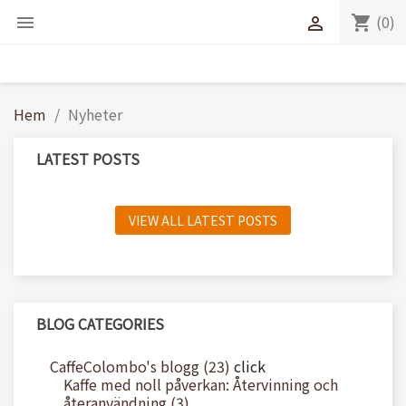
(0)
shopping_cart


Hem
Nyheter
LATEST POSTS
VIEW ALL LATEST POSTS
BLOG CATEGORIES
CaffeColombo's blogg (23)
click
Kaffe med noll påverkan: Återvinning och
återanvändning (3)