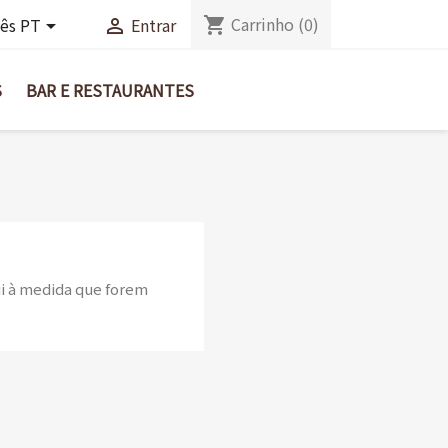
Carrinho
(0)
shopping_cart
ês PT
Entrar


S
BAR E RESTAURANTES
i à medida que forem