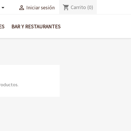
Carrito
(0)
shopping_cart
Iniciar sesión


ES
BAR Y RESTAURANTES
roductos.