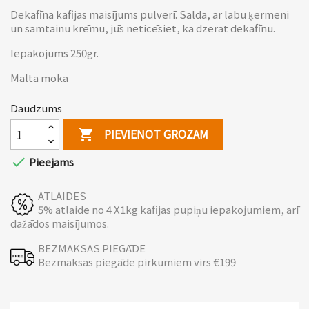
Dekafīna kafijas maisījums pulverī. Salda, ar labu ķermeni
un samtainu krēmu, jūs neticēsiet, ka dzerat dekafīnu.
Iepakojums 250gr.
Malta moka
Daudzums
PIEVIENOT GROZAM


Pieejams
ATLAIDES
5% atlaide no 4 X1kg kafijas pupiņu iepakojumiem, arī
dažādos maisījumos.
BEZMAKSAS PIEGĀDE
Bezmaksas piegāde pirkumiem virs €199