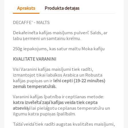
Apraksts
Produkta detaļas
DECAFFE' - MALTS
Dekafeinēta kafijas maisījums pulverī. Salds, ar
labu ķermeni un samtainu krēmu.
250g iepakojums, kas satur maltu Moka kafiju
KVALITĀTE VARANINI
Visi Varanini kafijas maisījumi tiek radīti,
izmantojot tikai labākos Arabica un Robusta
kafijas pupiņas un ir
lēni cepti (19-22 minūtes)
zemās temperatūrās.
Varanini kafijas īpatnība ir ceptšanas metode:
katra izvēlētā zaļā kafijas veida tiek cepta
atsevišķi
lai pielāgotu cepšanas temperatūru un
ilgumu katra pupiņas īpašībām.
Tādā veidā tiek radīti augstas kvalitātes maisījumi,