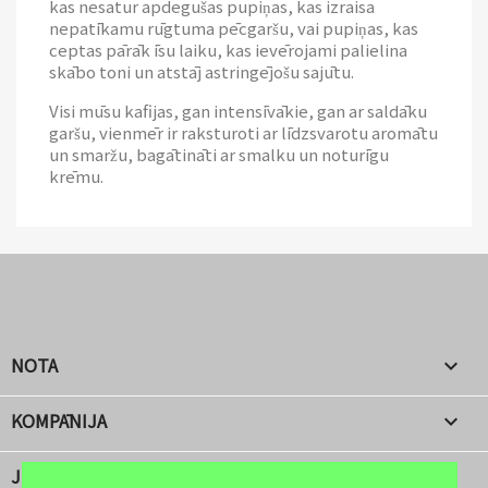
kas nesatur apdegušas pupiņas, kas izraisa
nepatīkamu rūgtuma pēcgaršu, vai pupiņas, kas
ceptas pārāk īsu laiku, kas ievērojami palielina
skābo toni un atstāj astringējošu sajūtu.
Visi mūsu kafijas, gan intensīvākie, gan ar saldāku
garšu, vienmēr ir raksturoti ar līdzsvarotu aromātu
un smaržu, bagātināti ar smalku un noturīgu
krēmu.
NOTA

KOMPĀNIJA

JŪSU KONTS
