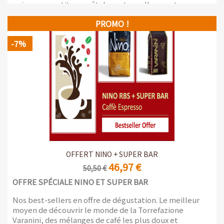
unique, garantit un goût doux et moelleux en tasse,
avec une légère acidité et un corps marqué, avec des
PROMO !
nuances fruitées et légèrement épicées. Le résultat est
un café de qualité supérieure, au goût délicat, à l'arôme
-7%
invitant et à la crème élevée.
Paquet de 1kg
OFFERT NINO + SUPER BAR
46,97 €
50,50 €
OFFRE SPÉCIALE NINO ET SUPER BAR
Nos best-sellers en offre de dégustation. Le meilleur
moyen de découvrir le monde de la Torrefazione
Varanini, des mélanges de café les plus doux et