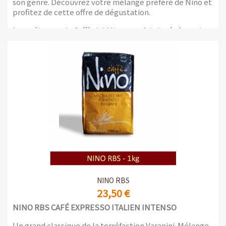
son genre. Découvrez votre mélange préféré de Nino et
profitez de cette offre de dégustation.
Les mélanges de Caffè del Nino sont fabriqués à partir
de café Robusta de la meilleure origine et de 30 ou 40 %
de qualité Arabica sélectionnée, afin d'offrir des cafés
espresso qui se distinguent par des arômes intenses,
mais aussi riches en nuances.
2 x paquets de 1 kg avec valve de protection des arômes
NINO RBS
23,50 €
NINO RBS CAFÉ EXPRESSO ITALIEN INTENSO
Un grand classique de la torréfaction Varanini. Mélange