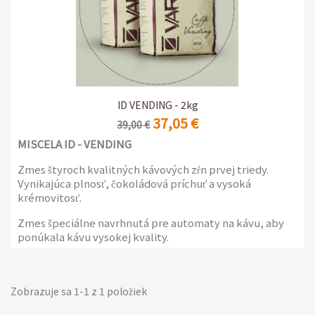
ID VENDING - 2kg
37,05 €
39,00 €
MISCELA ID - VENDING
Zmes štyroch kvalitných kávových zŕn prvej triedy.
Vynikajúca plnosť, čokoládová príchuť a vysoká
krémovitosť.
Zmes špeciálne navrhnutá pre automaty na kávu, aby
ponúkala kávu vysokej kvality.
2 balenia po 1 kg
Zobrazuje sa 1-1 z 1 položiek