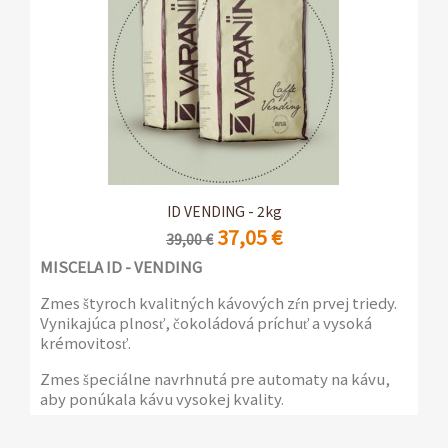
2 x 1kg balenia s ventilom na ochranu arómy
ID VENDING - 2kg
37,05 €
39,00 €
MISCELA ID - VENDING
Zmes štyroch kvalitných kávových zŕn prvej triedy.
Vynikajúca plnosť, čokoládová príchuť a vysoká
krémovitosť.
Zmes špeciálne navrhnutá pre automaty na kávu,
aby ponúkala kávu vysokej kvality.
2 balenia po 1 kg