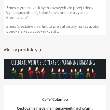
Zmes štyroch kvalitných kávových zŕn prvej triedy.
Vynikajúca plnosť, čokoládová príchuť a vysoká
krémovitosť.
Zmes špeciálne navrhnutá pre automaty na kávu, aby
ponúkala kávu vysokej kvality.
2 balenia po 1 kg
Všetky produkty

Caffe’ Colombo
Cestovanie medzi najintenzívnejšími chuťami.