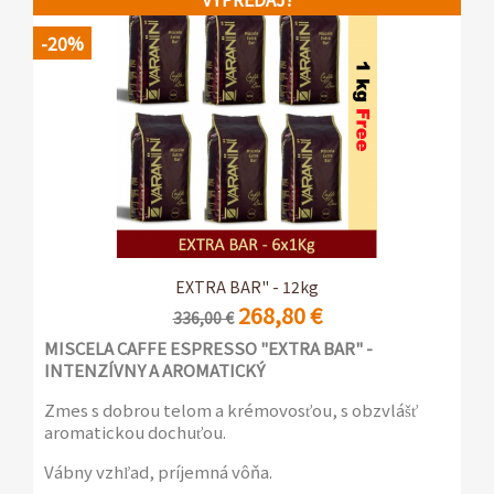
-20%
EXTRA BAR" - 12kg
268,80 €
336,00 €
MISCELA CAFFE ESPRESSO "
EXTRA BAR" -
INTENZÍVNY A AROMATICKÝ
Zmes s dobrou telom a krémovosťou, s obzvlášť
aromatickou dochuťou.
Vábny vzhľad, príjemná vôňa.