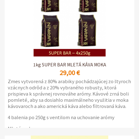
1kg SUPER BAR MLETÁ KÁVA MOKA
29,00 €
Zmes vytvorená z 80% arabiky pochádzajúcej zo štyroch
vzácnych odrôd a z 20% vybraného robusty, ktorá
prispieva k správnej rovnováhe arómy. Kávové zrná boli
pomleté, aby sa dosiahlo maximálneho využitia v moka
kávovaroch a ako americká káva alebo filtrovaná káva.
4 balenia po 250g s ventilom na uchovanie arómy
Mletá moka.