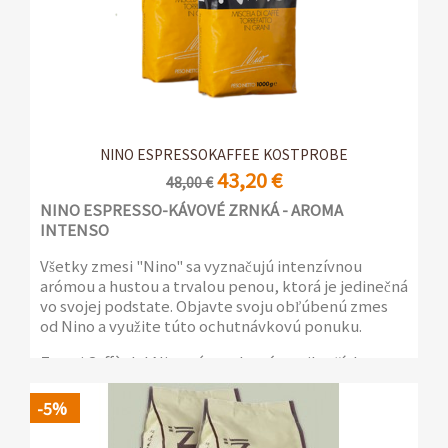
NINO ESPRESSOKAFFEE KOSTPROBE
43,20 €
48,00 €
NINO ESPRESSO-KÁVOVÉ ZRNKÁ - AROMA
INTENSO
Všetky zmesi "Nino" sa vyznačujú intenzívnou
arómou a hustou a trvalou penou, ktorá je jedinečná
vo svojej podstate. Objavte svoju obľúbenú zmes
od Nino a využite túto ochutnávkovú ponuku.
Zmesi Caffè del Nino sú vyrobené z najlepších
Robusta káv a z 30 alebo 40% vybranej Arabica
kvality, aby ponúkli espresso kávy, ktoré sa
-5%
vyznačujú intenzívnymi arómami, ale sú aj bohaté
na nuansy.