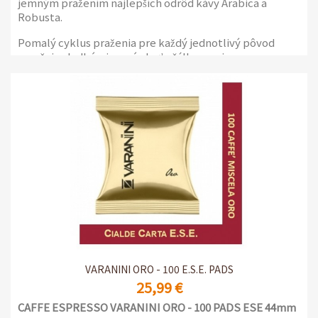
jemným pražením najlepších odrôd kávy Arabica a
Robusta.
Pomalý cyklus praženia pre každý jednotlivý pôvod
zaručuje sladkú a jemnú chuť v šálke, s miernou
kyslosťou a výrazným telom, s ovocnými a mierne
korenistými tónmi. Výsledkom je káva vyššej kvality, s
jemnou chuťou, lákavou arómou a vysokou
krémovitosťou.
Balenie 1kg
VARANINI ORO - 100 E.S.E. PADS
25,99 €
CAFFE ESPRESSO VARANINI ORO -
100 PADS ESE 44mm