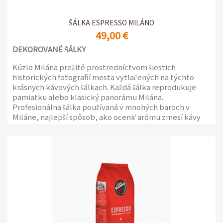
ŠÁLKA ESPRESSO MILÁNO
49,00 €
DEKOROVANÉ ŠÁLKY
Kúzlo Milána prežité prostredníctvom šiestich
historických fotografií mesta vytlačených na týchto
krásnych kávových šálkach. Každá šálka reprodukuje
pamiatku alebo klasický panorámu Milána.
Profesionálna šálka používaná v mnohých baroch v
Miláne, najlepší spôsob, ako oceniť arómu zmesí kávy
Varanini, jednej z historických pražiarní v Miláne. Logo
pražiarne Varanini je vytlačené vo vnútri každej šálky.
Šálky sú vhodné na umývanie v umývačke riadu