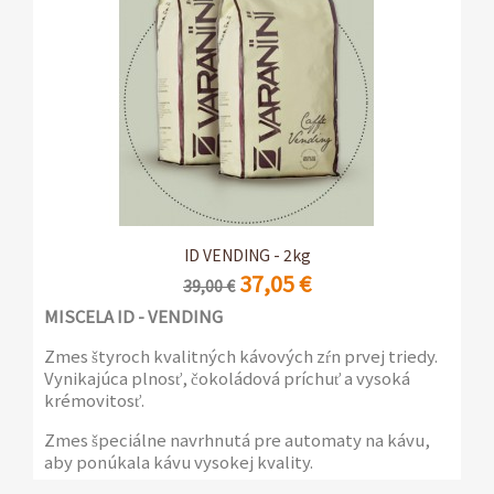
ID VENDING - 2kg
37,05 €
39,00 €
MISCELA ID - VENDING
Zmes štyroch kvalitných kávových zŕn prvej triedy.
Vynikajúca plnosť, čokoládová príchuť a vysoká
krémovitosť.
Zmes špeciálne navrhnutá pre automaty na kávu,
aby ponúkala kávu vysokej kvality.