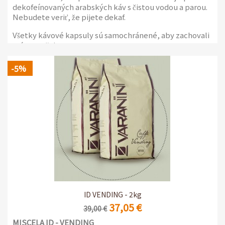
dekofeínovaných arabských káv s čistou vodou a parou.
Nebudete veriť, že pijete dekaf.
Všetky kávové kapsuly sú samochránené, aby zachovali
arómu našej espressa.
Teraz si môžete vychutnať kvalitu Varanini doma,
-5%
rovnako ako v kancelárii, vďaka novej rade kávových
kapsúl a vreciek, vyrobených na dosiahnutie
maximálnej arómy a jedinečnej chuti, ktorá
charakterizuje kávu Varanini línie Bar.
6 balení po 50 samochránených kapsúl
ID VENDING - 2kg
37,05 €
39,00 €
MISCELA ID - VENDING