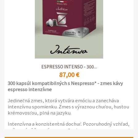
ESPRESSO INTENSO - 300...
87,00 €
300 kapsúl kompatibilných s Nespresso* - zmes kávy
espresso intenzívne
Jedinečná zmes, ktorá vytvára emóciu a zanecháva
intenzívnu spomienku. Zmes s výraznou chuťou, hustou
krémovosťou, plná na jazyku.
Intenzívna a konzistentná dochuť. Pozoruhodný vzhľad,
príjemná vôňa s arómou praženia.