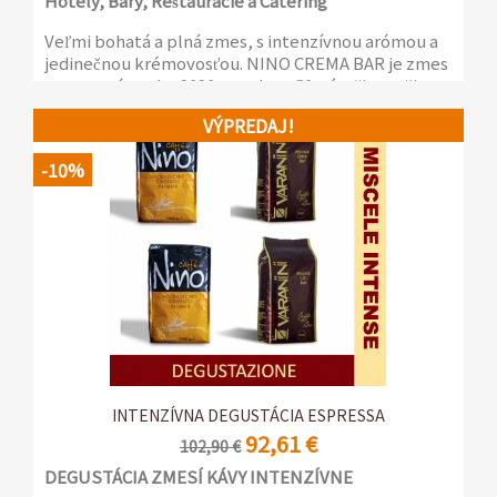
Hotely, Bary, Reštaurácie a Catering
Veľmi bohatá a plná zmes, s intenzívnou arómou a
jedinečnou krémovosťou. NINO CREMA BAR je zmes
vytvorená v roku 2020 na oslavu 50. výročia pražiarne
Varanini a zahŕňa všetku našu skúsenosť a vášeň pre
VÝPREDAJ!
kávu.
-10%
12 balení po 1kg s aróma-ochranným ventilom
INTENZÍVNA DEGUSTÁCIA ESPRESSA
92,61 €
102,90 €
DEGUSTÁCIA ZMESÍ KÁVY INTENZÍVNE