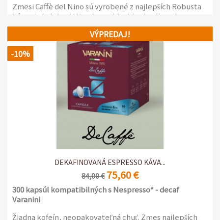
Zmesi Caffè del Nino sú vyrobené z najlepších Robusta
káv a z 30 alebo 40% vybranej Arabica kvality, aby
ponúkli espresso kávy, ktoré sa vyznačujú intenzívnymi
VÝPREDAJ!
arómami, ale sú aj bohaté na nuansy.
-10%
2 x 1kg balenia s ventilom na ochranu arómy
DEKAFINOVANÁ ESPRESSO KÁVA...
75,60 €
84,00 €
300 kapsúl kompatibilných s Nespresso* - decaf
Varanini
Žiadna kofeín, neopakovateľná chuť. Zmes najlepších