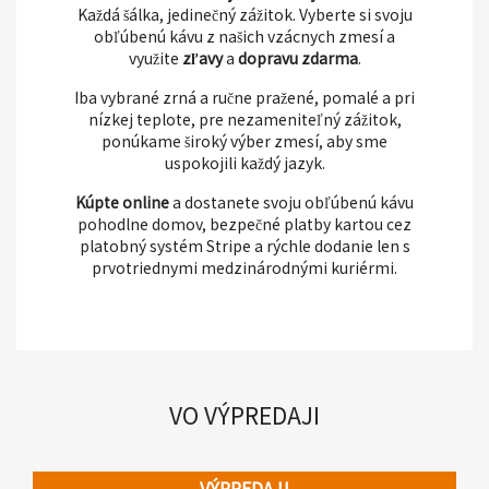
Každá šálka, jedinečný zážitok. Vyberte si svoju
obľúbenú kávu z našich vzácnych zmesí a
využite
zľavy
a
dopravu zdarma
.
Iba vybrané zrná a ručne pražené, pomalé a pri
nízkej teplote, pre nezameniteľný zážitok,
ponúkame široký výber zmesí, aby sme
uspokojili každý jazyk.
Kúpte online
a dostanete svoju obľúbenú kávu
pohodlne domov, bezpečné platby kartou cez
platobný systém Stripe a rýchle dodanie len s
prvotriednymi medzinárodnými kuriérmi.
VO VÝPREDAJI
VÝPREDAJ!