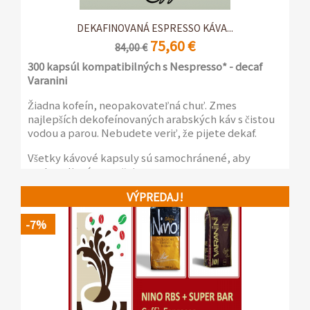
DEKAFINOVANÁ ESPRESSO KÁVA...
75,60 €
84,00 €
300 kapsúl kompatibilných s Nespresso* - decaf
Varanini
Žiadna kofeín, neopakovateľná chuť. Zmes
najlepších dekofeínovaných arabských káv s čistou
vodou a parou. Nebudete veriť, že pijete dekaf.
Všetky kávové kapsuly sú samochránené, aby
zachovali arómu našej espressa.
VÝPREDAJ!
Teraz si môžete vychutnať kvalitu Varanini doma,
rovnako ako v kancelárii, vďaka novej rade
-7%
kávových kapsúl a vreciek, vyrobených na
dosiahnutie maximálnej arómy a jedinečnej chuti,
ktorá charakterizuje kávu Varanini línie Bar.
6 balení po 50 samochránených kapsúl