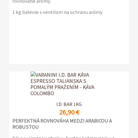
rovnováhe arómy.
1 kg balenie s ventilom na ochranu arómy
I.D. BAR 1KG
26,90 €
PERFEKTNÁ ROVNOVÁHA MEDZI ARABICOU A
ROBUSTOU
Káva s výraznou chuťou, hustou krémovosťou a