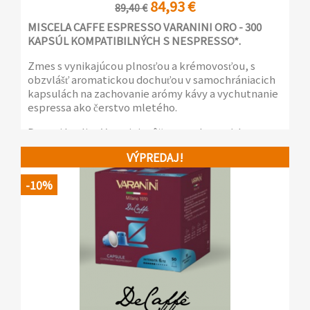
84,93 €
89,40 €
MISCELA CAFFE ESPRESSO VARANINI ORO - 300
KAPSÚL KOMPATIBILNÝCH S NESPRESSO*.
Zmes s vynikajúcou plnosťou a krémovosťou, s
obzvlášť aromatickou dochuťou v samochrániacich
kapsulách na zachovanie arómy kávy a vychutnanie
espressa ako čerstvo mletého.
Dnes si kvalitu Varanini môžete vychutnať doma,
rovnako ako v kancelárii, vďaka novej rade kávy v
VÝPREDAJ!
kapsulách a vreckách, vyrobených na dosiahnutie
maximálnej arómy a jedinečnej chuti, ktorá
-10%
charakterizuje kávu Varanini línie Bar.
6 balení po 50 samochrániacich kapsulách