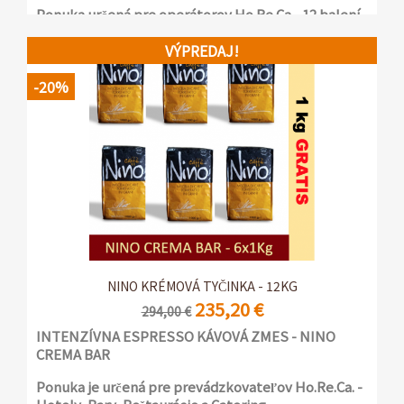
Ponuka určená pre operátorov Ho.Re.Ca. -12 balení
po 1 kg s ventilom na ochranu arómy
VÝPREDAJ!
-20%
NINO KRÉMOVÁ TYČINKA - 12KG
235,20 €
294,00 €
INTENZÍVNA ESPRESSO KÁVOVÁ ZMES - NINO
CREMA BAR
Ponuka je určená pre prevádzkovateľov Ho.Re.Ca. -