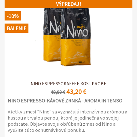
6 balení po 50 samochránených kapsulách
VÝPREDAJ!
-10%
BALENIE
NINO ESPRESSOKAFFEE KOSTPROBE
43,20 €
48,00 €
NINO ESPRESSO-KÁVOVÉ ZRNKÁ - AROMA INTENSO
Všetky zmesi "Nino" sa vyznačujú intenzívnou arómou a
hustou a trvalou penou, ktorá je jedinečná vo svojej
podstate. Objavte svoju obľúbenú zmes od Nino a
využite túto ochutnávkovú ponuku.