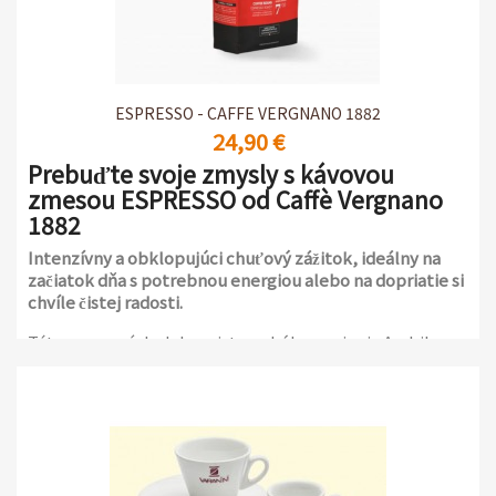
ESPRESSO - CAFFE VERGNANO 1882
24,90 €
Prebuďte svoje zmysly s kávovou
zmesou ESPRESSO od Caffè Vergnano
1882
Intenzívny a obklopujúci chuťový zážitok, ideálny na
začiatok dňa s potrebnou energiou alebo na dopriatie si
chvíle čistej radosti.
Táto zmes, výsledok majstrovského spojenia Arabiky a
Robusty, vás očarí svojou bohatou arómou a ovocnými a
čokoládovými tónmi.
Balenie 1 kg