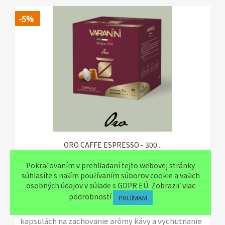
2 balenia po 1 kg
-5%
ORO CAFFE ESPRESSO - 300...
84,93 €
89,40 €
Pokračovaním v prehliadaní tejto webovej stránky
MISCELA CAFFE ESPRESSO VARANINI ORO - 300
súhlasíte s naším používaním súborov cookie a vašich
KAPSÚL KOMPATIBILNÝCH S NESPRESSO*.
osobných údajov v súlade s GDPR EÚ.
Zobraziť viac
podrobností
PRIJÍMAM
Zmes s vynikajúcou plnosťou a krémovosťou, s
obzvlášť aromatickou dochuťou v samochrániacich
kapsulách na zachovanie arómy kávy a vychutnanie