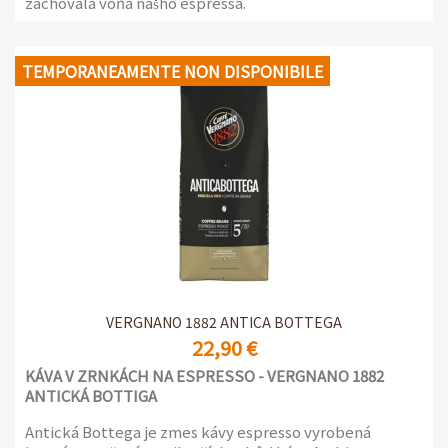
zachovala vôňa nášho espressa.
Teraz môžete vychutnať kvalitu Varanini doma, rovnako
ako v kancelárii, vďaka novej línii kávy v kapsulách a
TEMPORANEAMENTE NON DISPONIBILE
podložkách, vytvorených tak, aby dosiahli maximálnu
arómu a jedinečnú chuť, ktorá vyznačuje kávu Varanini
Bar line.
VERGNANO 1882 ANTICA BOTTEGA
22,90 €
KÁVA V ZRNKÁCH NA ESPRESSO - VERGNANO 1882
ANTICKÁ BOTTIGA
Antická Bottega je zmes kávy espresso vyrobená