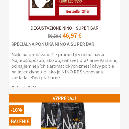
DEGUSTAZIONE NINO + SUPER BAR
46,97 €
50,50 €
ŠPECIÁLNA PONUKA NINO A SUPER BAR
Naše najpredávanejšie produkty v ochutnávke.
Najlepší spôsob, ako objaviť svet pražiarne Varanini,
od najjemnejších a aromatických zmesí kávy po tie
najintenzívnejšie, ako je NINO RBS venovaná
zakladateľovi pražiarne.
Balenie 2x1kg
VÝPREDAJ!
-10%
BALENIE