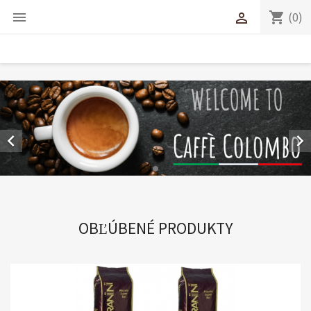
(0)
shopping_cart




OBĽÚBENÉ PRODUKTY