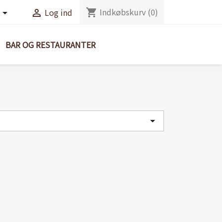
Indkøbskurv
(0)
shopping_cart
Log ind


BAR OG RESTAURANTER
