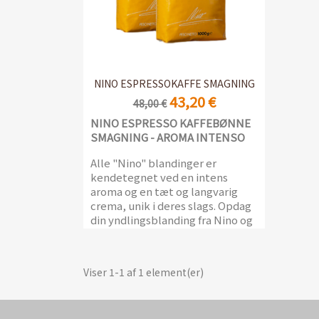
Vis her

NINO ESPRESSOKAFFE SMAGNING
43,20 €
48,00 €
NINO ESPRESSO KAFFEBØNNE
SMAGNING - AROMA INTENSO
Alle "Nino" blandinger er
kendetegnet ved en intens
aroma og en tæt og langvarig
crema, unik i deres slags. Opdag
din yndlingsblanding fra Nino og
udnyt dette smagningstilbud.
Blandingerne fra Caffè del Nino
Viser 1-1 af 1 element(er)
er lavet af høj kvalitet Robusta
kaffe og 30 eller 40% udvalgt
Arabica kvalitet for at tilbyde
espresso kaffer, der