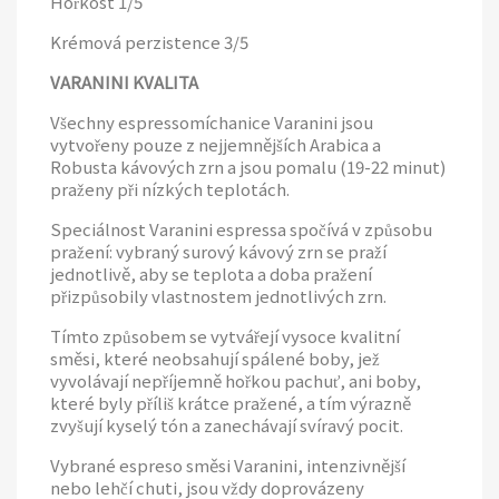
Hořkost 1/5
Krémová perzistence 3/5
VARANINI KVALITA
Všechny espressomíchanice Varanini jsou
vytvořeny pouze z nejjemnějších Arabica a
Robusta kávových zrn a jsou pomalu (19-22 minut)
praženy při nízkých teplotách.
Speciálnost Varanini espressa spočívá v způsobu
pražení: vybraný surový kávový zrn se praží
jednotlivě, aby se teplota a doba pražení
přizpůsobily vlastnostem jednotlivých zrn.
Tímto způsobem se vytvářejí vysoce kvalitní
směsi, které neobsahují spálené boby, jež
vyvolávají nepříjemně hořkou pachuť, ani boby,
které byly příliš krátce pražené, a tím výrazně
zvyšují kyselý tón a zanechávají svíravý pocit.
Vybrané espreso směsi Varanini, intenzivnější
nebo lehčí chuti, jsou vždy doprovázeny