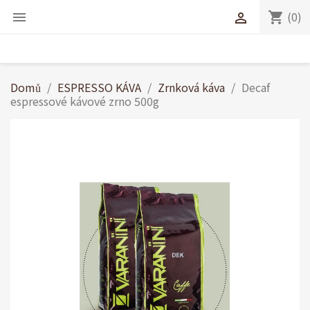
(0)
shopping_cart


Domů
ESPRESSO KÁVA
Zrnková káva
Decaf
espressové kávové zrno 500g