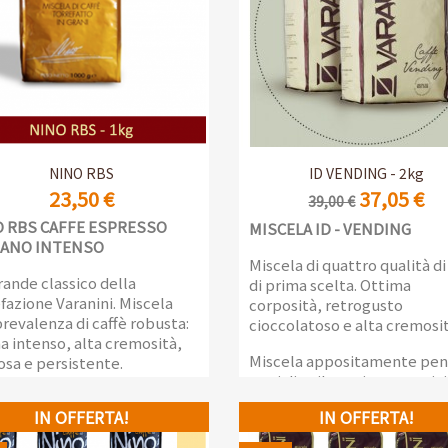
Anteprima
Anteprima


NINO RBS
ID VENDING - 2kg
23,50 €
37,05 €
39,00 €
 RBS CAFFE ESPRESSO
MISCELA ID - VENDING
IANO INTENSO
Miscela di quattro qualità di
ande classico della
di prima scelta. Ottima
fazione Varanini. Miscela
corposità, retrogusto
revalenza di caffè robusta:
cioccolatoso e alta cremosit
a intenso, alta cremosità,
Miscela appositamente pen
osa e persistente.
per i distributori automatici
ezione da 1kg
proporre un un caffè di alta
IN OFFERTA!
IN OFFERTA!
qualità.