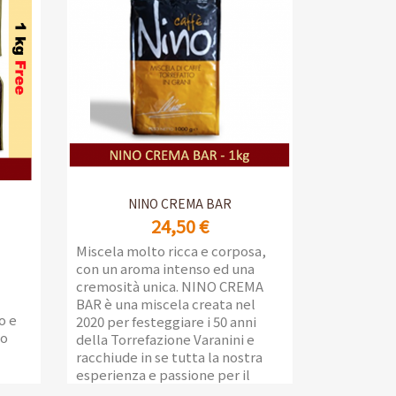
Oggi la qualità Varanini si può
gustare a casa, così come in
ufficio, grazie alla nuova linea di
caffè in capsule e cialde,
realizzate per ottenere il
massimo aroma ed il gusto unico
che contraddistingue il caffè
Varanini linea Bar.
6 confezioni da 50 capsule
autoprotette
Anteprima

NINO CREMA BAR
24,50 €
Miscela molto ricca e corposa,
con un aroma intenso ed una
cremosità unica. NINO CREMA
BAR è una miscela creata nel
o e
2020 per festeggiare i 50 anni
to
della Torrefazione Varanini e
racchiude in se tutta la nostra
esperienza e passione per il
caffè.