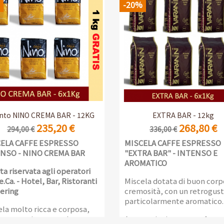
-20%
2 Confezioni da 1kg
Anteprima
Anteprima


nto NINO CREMA BAR - 12KG
EXTRA BAR - 12kg
235,20 €
268,80 €
294,00 €
336,00 €
ELA CAFFE ESPRESSO
MISCELA CAFFE ESPRESSO
NSO - NINO CREMA BAR
"
EXTRA BAR" - INTENSO E
AROMATICO
ta riservata agli operatori
.Ca. - Hotel, Bar, Ristoranti
Miscela dotata di buon corp
tering
cremosità, con un retrogus
particolarmente aromatico.
la molto ricca e corposa,
un aroma intenso ed una
Aspetto invitante, profumo