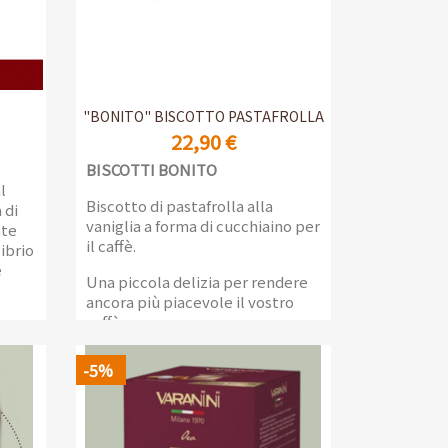
Anteprima

"BONITO" BISCOTTO PASTAFROLLA
22,90 €
BISCOTTI BONITO
l
Biscotto di pastafrolla alla
 di
vaniglia a forma di cucchiaino per
nte
il caffè.
ibrio
è
Una piccola delizia per rendere
ancora più piacevole il vostro
caffè.
Scatola da 300 biscotti
la
-5%
confezionati singolarmente