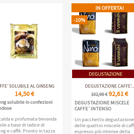
osità unica. NINO CREMA
gradevole.
IN OFFERTA!
è una miscela creata nel
Offerta riservata agli operat
per festeggiare i 50 anni
-10%
Ho.Re.Ca. -12 confezioni da 
 Torrefazione Varanini e
con valvola salva-aroma
iude in se tutta la nostra
ienza e passione per il
.
nfezioni da 1kg con valvola
a-aroma
Anteprima
Anteprima


FFE' SOLUBILE AL GINSENG
DEGUSTAZIONE CAFFE'..
14,50 €
92,61 €
102,90 €
ng solubile in confezioni
DEGUSTAZIONE MISCELE
odose
CAFFE`INTENSO
calda e profumata bevanda
Un pacchetto degustazione
ile a base di radice di
delle quattro miscele di caf
ng e caffè. Pronto in tazza
espresso più intense della