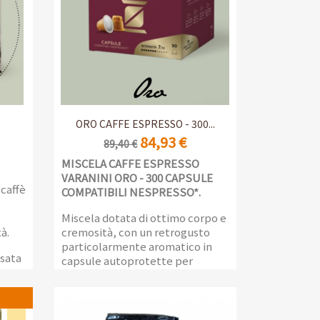
Anteprima

ORO CAFFE ESPRESSO - 300...
84,93 €
89,40 €
MISCELA CAFFE ESPRESSO
VARANINI ORO - 300 CAPSULE
 caffè
COMPATIBILI NESPRESSO*.
Miscela dotata di ottimo corpo e
à.
cremosità, con un retrogusto
particolarmente aromatico in
sata
capsule autoprotette per
 per
preservare intatto l'aroma del
caffè e gustare un espresso
come appena macinato