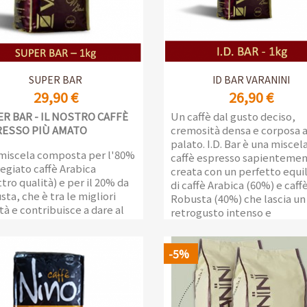
Anteprima
Anteprima


SUPER BAR
ID BAR VARANINI
29,90 €
26,90 €
R BAR - IL NOSTRO CAFFÈ
Un caffè dal gusto deciso,
RESSO PIÙ AMATO
cremosità densa e corposa a
palato. I.D. Bar è una miscela
miscela composta per l'80%
caffè espresso sapienteme
egiato caffè Arabica
creata con un perfetto equil
tro qualità) e per il 20% da
di caffè Arabica (60%) e caff
ta, che è tra le migliori
Robusta (40%) che lascia un
tà e contribuisce a dare al
retrogusto intenso e
mo il giusto equilibrio.
consistente.
zione da 1 kg con valvola di
Confezione da 1kg con valvo
-5%
ezione degli aromi
salva-aroma