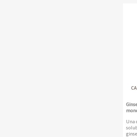
crem
BAR 
2020 
della
racch
esper
caffè
12 co
salv
CA
Ginse
mon
Una 
solub
ginse