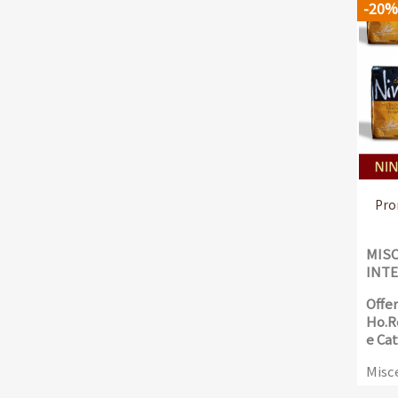
-20%
Pro
MISC
INTE
Offer
Ho.Re
e Ca
Misce
con 