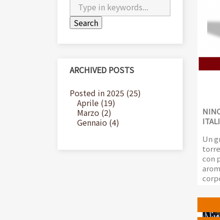
ARCHIVED POSTS
Posted in 2025 (25)
Aprile (19)
NINO
Marzo (2)
ITAL
Gennaio (4)
Un gr
torre
con p
arom
corp
Conf