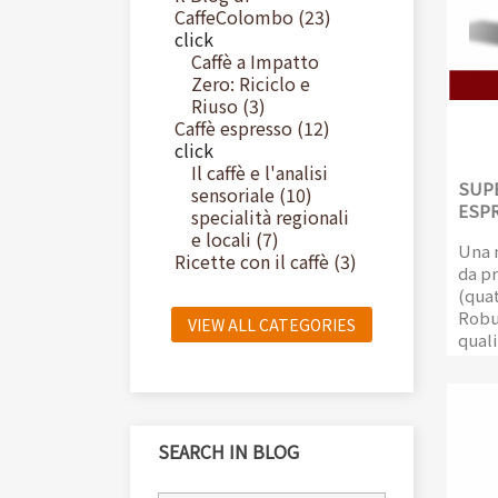
CaffeColombo (23)
click
Caffè a Impatto
Zero: Riciclo e
Riuso (3)
Caffè espresso (12)
click
Il caffè e l'analisi
SUPE
sensoriale (10)
ESP
specialità regionali
e locali (7)
Una 
Ricette con il caffè (3)
da pr
(quat
Robus
VIEW ALL CATEGORIES
quali
profu
Confe
prot
SEARCH IN BLOG