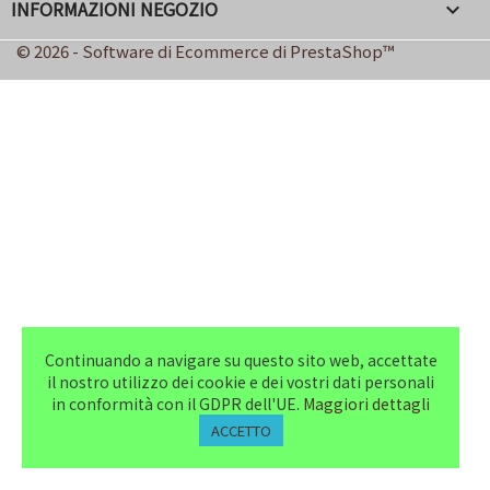
INFORMAZIONI NEGOZIO
keyboard_arrow_down
© 2026 - Software di Ecommerce di PrestaShop™
Continuando a navigare su questo sito web, accettate
il nostro utilizzo dei cookie e dei vostri dati personali
in conformità con il GDPR dell'UE.
Maggiori dettagli
ACCETTO