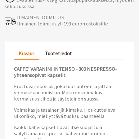
sekoituksissa.
ILMAINEN TOIMITUS
Ilmainen toimitus yli 199 euron ostoksille
Kuvaus
Tuotetiedot
CAFFE' VARANINI INTENSO -
300
NESPRESSO-
yhteensopivat kapselit.
Erottuva sekoitus, joka luo tunteen ja jättää
voimakkaan muiston. Maku on voimakas,
kermaisuus tiheä ja täyteläinen suussa.
Voimakas ja tasainen jälkimaku. Houkutteleva
ulkonäkö, miellyttävä tuoksu paahteella.
Kaikki kahvikapselit ovat itse suojattuja
säilyttämään espresso-kahvimme aromin