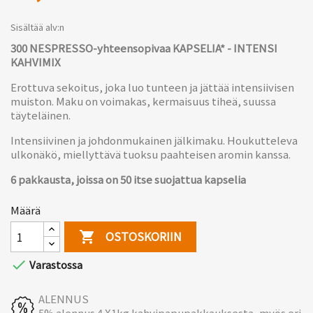
Sisältää alv:n
300 NESPRESSO-yhteensopivaa KAPSELIA* - INTENSI
KAHVIMIX
Erottuva sekoitus, joka luo tunteen ja jättää intensiivisen
muiston. Maku on voimakas, kermaisuus tiheä, suussa
täyteläinen.
Intensiivinen ja johdonmukainen jälkimaku. Houkutteleva
ulkonäkö, miellyttävä tuoksu paahteisen aromin kanssa.
6 pakkausta, joissa on 50 itse suojattua kapselia
Määrä
OSTOSKORIIN


Varastossa
ALENNUS
5% alennus 4 X1kg kahvipapupakkauksesta, myös eri