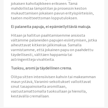
jokaisen kahvilajikkeen erikseen. Tämä
mahdollistaa lämpötilan ja prosessin keston
mukauttamisen jokaisen pavun erityispiirteisiin,
taaten moitteettoman lopputuloksen.
Ei palaneita papuja, ei epämiellyttäviä makuja.
Hitaan ja hallitun paahtamisemme ansiosta
vältämme palaneiden papujen esiintymisen, jotka
aiheuttavat kitkerän jälkimakua. Samalla
varmistamme, että jokainen papu on paahdettu
täydellisesti, välttäen happamia tai
astringentteja vivahteita.
Tuoksu, aromi ja täydellinen crema.
Olitpa sitten intensiivisen kahvin tai makeamman
maun ystävä, Varanini-sekoitukset valloittavat
sinut tasapainoisella aromillaan,
vastustamattomalla tuoksullaan ja hienolla,
kestävällä cremallaan.