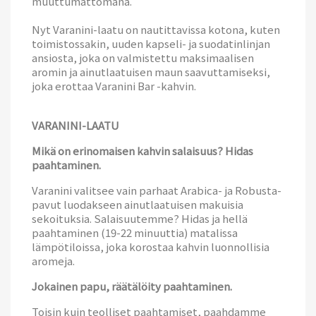
muuttumattomana.
Nyt Varanini-laatu on nautittavissa kotona, kuten
toimistossakin, uuden kapseli- ja suodatinlinjan
ansiosta, joka on valmistettu maksimaalisen
aromin ja ainutlaatuisen maun saavuttamiseksi,
joka erottaa Varanini Bar -kahvin.
VARANINI-LAATU
Mikä on erinomaisen kahvin salaisuus? Hidas
paahtaminen.
Varanini valitsee vain parhaat Arabica- ja Robusta-
pavut luodakseen ainutlaatuisen makuisia
sekoituksia. Salaisuutemme? Hidas ja hellä
paahtaminen (19-22 minuuttia) matalissa
lämpötiloissa, joka korostaa kahvin luonnollisia
aromeja.
Jokainen papu, räätälöity paahtaminen.
Toisin kuin teolliset paahtamiset, paahdamme