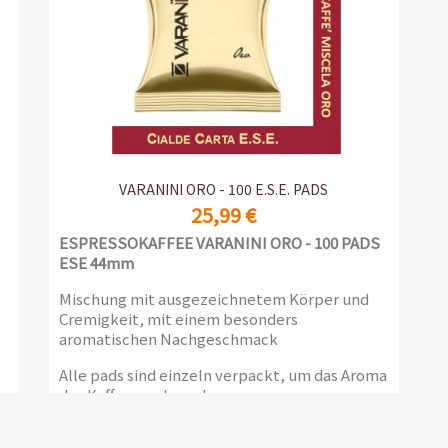
Vorschau

VARANINI ORO - 100 E.S.E. PADS
25,99 €
ESPRESSOKAFFEE VARANINI ORO -
100 PADS
ESE 44mm
Mischung mit ausgezeichnetem Körper und
Cremigkeit, mit einem besonders
aromatischen Nachgeschmack
Alle pads sind einzeln verpackt, um das Aroma
des Kaffees zu bewahren.
Verpackung mit 100 Kaffees