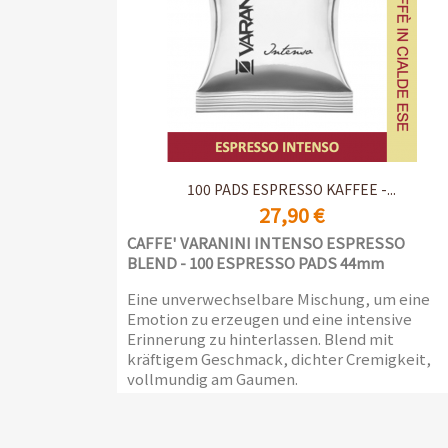
Vorschau

100 PADS ESPRESSO KAFFEE -...
27,90 €
CAFFE' VARANINI
INTENSO
ESPRESSO
BLEND - 100 ESPRESSO PADS 44mm
Eine unverwechselbare Mischung, um eine
Emotion zu erzeugen und eine intensive
Erinnerung zu hinterlassen. Blend mit
kräftigem Geschmack, dichter Cremigkeit,
vollmundig am Gaumen.
Alle Espresso-Pads sind einzeln verpackt, um
ihr Aroma zu erhalten.